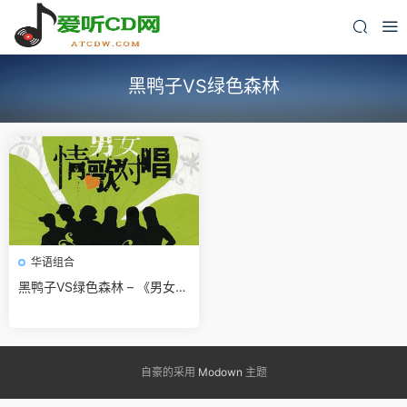
黑鸭子VS绿色森林
华语组合
黑鸭子VS绿色森林 – 《男女情
歌对唱 DSD》和声精品[WAV]
无损免费下载
自豪的采用
Modown
主题