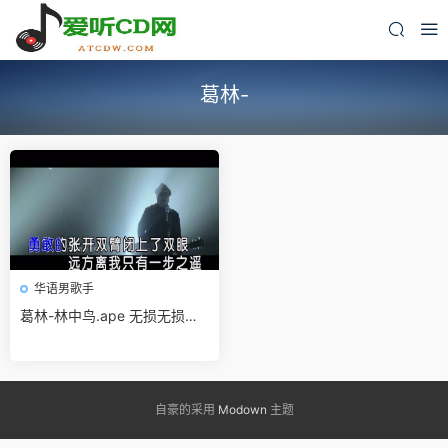
葛林-
华语男歌手
葛林-林中鸟.ape 无损无损免
费下载
自豪的采用
Modown
主题