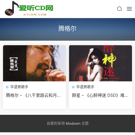
腾格尔
华语男歌手
华语男歌手
腾格尔 – 《八千里路云和月》
群星 – 《心醉神迷 DSD》难忘
台版 经典之作[WAV 无损音乐]
经典金曲 百听不厌[WAV 无损]
免费无损免费下载
|免费无损免费下载
自豪的采用
Modown
主题