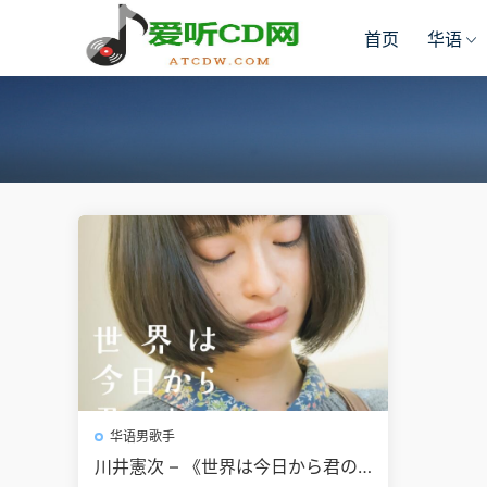
首页
华语
华语男歌手
川井憲次 – 《世界は今日から君の