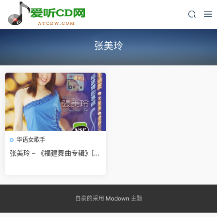
张美玲
华语女歌手
张美玲 – 《福建舞曲专辑》[W
AV]无损免费下载
自豪的采用
Modown
主题