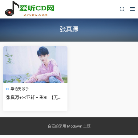
张真源
华语男歌手
张真源+宋亚轩 – 彩虹 【无损
音频】重制版.flac 无损免费下
载
自豪的采用
Modown
主题