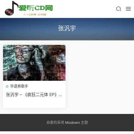
张汎宇
华语男歌手
张汎宇 – 《疯狂二元体 EP》2
017[WAV]无损免费下载
自豪的采用
Modown
主题