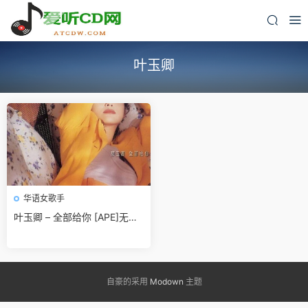
叶玉卿
华语女歌手
叶玉卿 – 全部给你 [APE]无损
免费下载
自豪的采用
Modown
主题