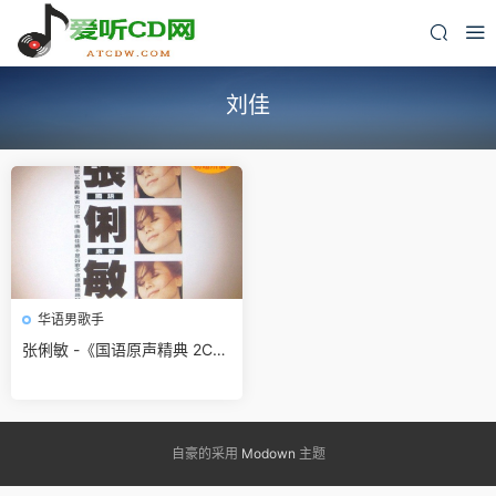
刘佳
华语男歌手
张俐敏 -《国语原声精典 2C
D》乡城唱片[WAV 无损]免费
无损免费下载
自豪的采用
Modown
主题