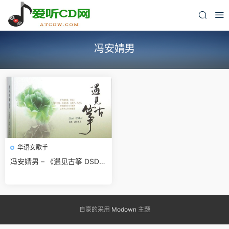
冯安婧男
华语女歌手
冯安婧男 – 《遇见古筝 DSD》
2015[WAV]无损免费下载
自豪的采用
Modown
主题