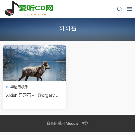
习习石
华语男歌手
Xixishi习习石 – 《Forgery 伪
造物》EP[FLAC 无损音乐]无
损免费下载
自豪的采用
Modown
主题